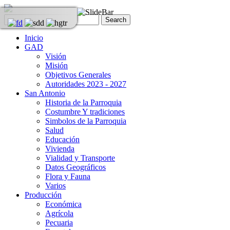
Inicio
GAD
Visión
Misión
Objetivos Generales
Autoridades 2023 - 2027
San Antonio
Historia de la Parroquia
Costumbre Y tradiciones
Simbolos de la Parroquia
Salud
Educación
Vivienda
Vialidad y Transporte
Datos Geográficos
Flora y Fauna
Varios
Producción
Económica
Agrícola
Pecuaria