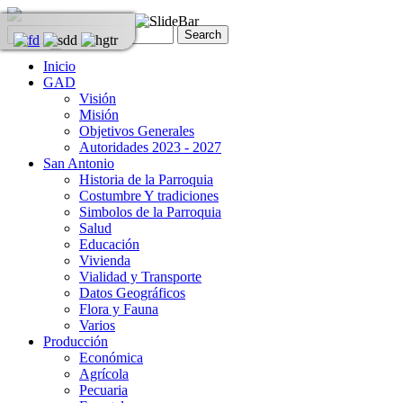
Inicio
GAD
Visión
Misión
Objetivos Generales
Autoridades 2023 - 2027
San Antonio
Historia de la Parroquia
Costumbre Y tradiciones
Simbolos de la Parroquia
Salud
Educación
Vivienda
Vialidad y Transporte
Datos Geográficos
Flora y Fauna
Varios
Producción
Económica
Agrícola
Pecuaria