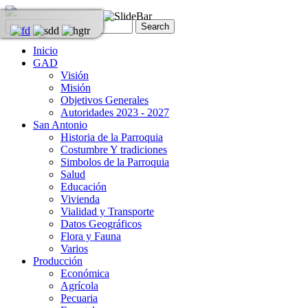
Inicio
GAD
Visión
Misión
Objetivos Generales
Autoridades 2023 - 2027
San Antonio
Historia de la Parroquia
Costumbre Y tradiciones
Simbolos de la Parroquia
Salud
Educación
Vivienda
Vialidad y Transporte
Datos Geográficos
Flora y Fauna
Varios
Producción
Económica
Agrícola
Pecuaria