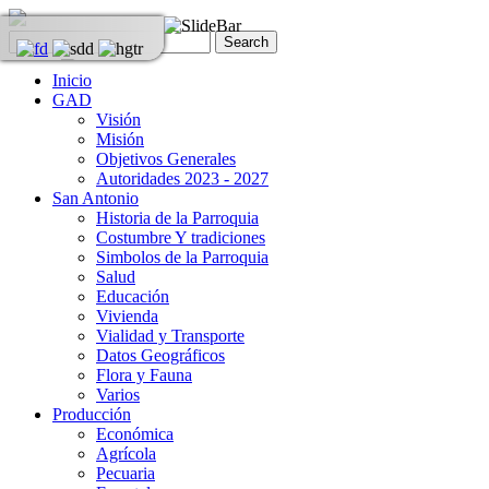
Inicio
GAD
Visión
Misión
Objetivos Generales
Autoridades 2023 - 2027
San Antonio
Historia de la Parroquia
Costumbre Y tradiciones
Simbolos de la Parroquia
Salud
Educación
Vivienda
Vialidad y Transporte
Datos Geográficos
Flora y Fauna
Varios
Producción
Económica
Agrícola
Pecuaria