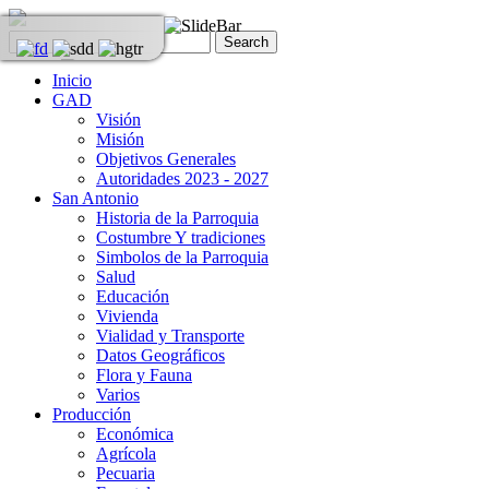
Inicio
GAD
Visión
Misión
Objetivos Generales
Autoridades 2023 - 2027
San Antonio
Historia de la Parroquia
Costumbre Y tradiciones
Simbolos de la Parroquia
Salud
Educación
Vivienda
Vialidad y Transporte
Datos Geográficos
Flora y Fauna
Varios
Producción
Económica
Agrícola
Pecuaria