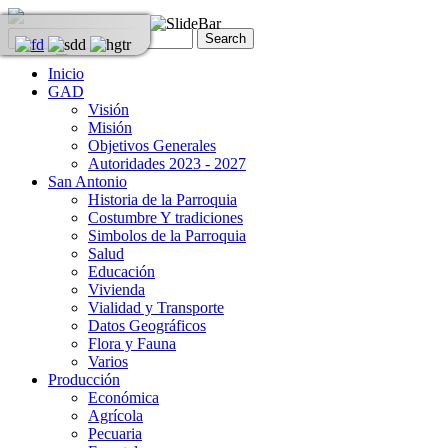
Inicio
GAD
Visión
Misión
Objetivos Generales
Autoridades 2023 - 2027
San Antonio
Historia de la Parroquia
Costumbre Y tradiciones
Simbolos de la Parroquia
Salud
Educación
Vivienda
Vialidad y Transporte
Datos Geográficos
Flora y Fauna
Varios
Producción
Económica
Agrícola
Pecuaria