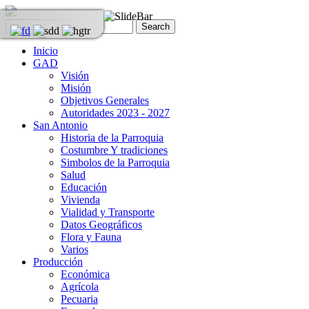
Inicio
GAD
Visión
Misión
Objetivos Generales
Autoridades 2023 - 2027
San Antonio
Historia de la Parroquia
Costumbre Y tradiciones
Simbolos de la Parroquia
Salud
Educación
Vivienda
Vialidad y Transporte
Datos Geográficos
Flora y Fauna
Varios
Producción
Económica
Agrícola
Pecuaria