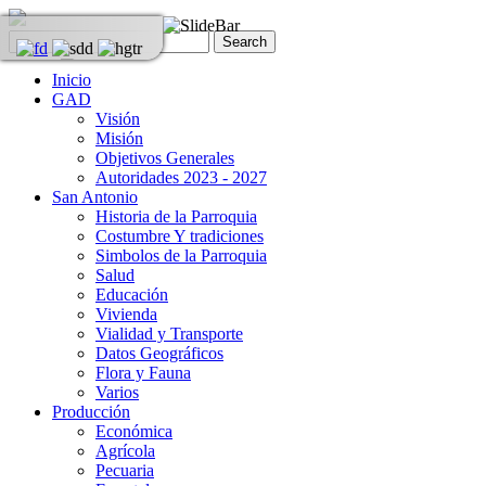
Inicio
GAD
Visión
Misión
Objetivos Generales
Autoridades 2023 - 2027
San Antonio
Historia de la Parroquia
Costumbre Y tradiciones
Simbolos de la Parroquia
Salud
Educación
Vivienda
Vialidad y Transporte
Datos Geográficos
Flora y Fauna
Varios
Producción
Económica
Agrícola
Pecuaria