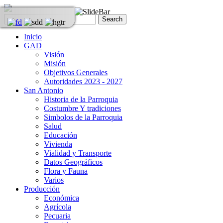
Inicio
GAD
Visión
Misión
Objetivos Generales
Autoridades 2023 - 2027
San Antonio
Historia de la Parroquia
Costumbre Y tradiciones
Simbolos de la Parroquia
Salud
Educación
Vivienda
Vialidad y Transporte
Datos Geográficos
Flora y Fauna
Varios
Producción
Económica
Agrícola
Pecuaria